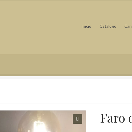
Inicio
Catálogo
Carr
información sobre las cookies
Mi cuenta
Política de cookies
ivacy Policy
Quiens somos
Faro 
🔍