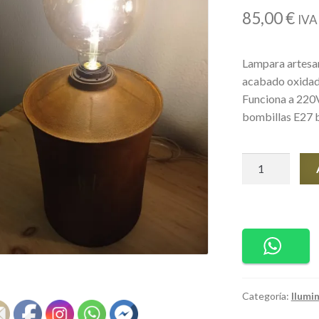
85,00
€
IVA 
Lampara artesan
acabado oxidado
Funciona a 220V
bombillas E27 
Faro
de
Faváritx
cantidad
Categoría:
Ilumi