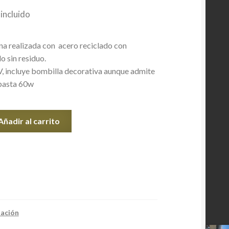
incluido
a realizada con acero reciclado con
 sin residuo.
, incluye bombilla decorativa aunque admite
basta 60w
Añadir al carrito
nación