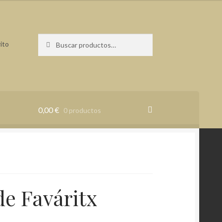
Buscar
Buscar
ito
por:
0,00
€
0 productos
de Faváritx