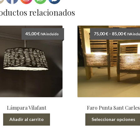
oductos relacionados
Rango
45,00
€
75,00
€
-
85,00
€
IVA incluido
IVA incl
de
precio
desde
75,00 
hasta
85,00 
Lámpara Vilafant
Faro Punta Sant Carles
Añadir al carrito
Seleccionar opciones