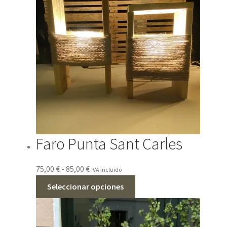
Faro Punta Sant Carles
Rango
75,00
€
-
85,00
€
IVA incluido
de
Este
Seleccionar opciones
precios:
producto
desde
tiene
75,00 €
múltiples