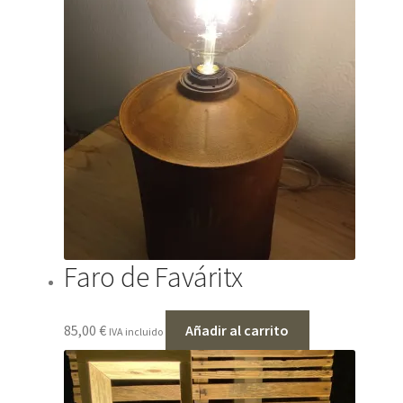
Faro de Faváritx
85,00
€
Añadir al carrito
IVA incluido