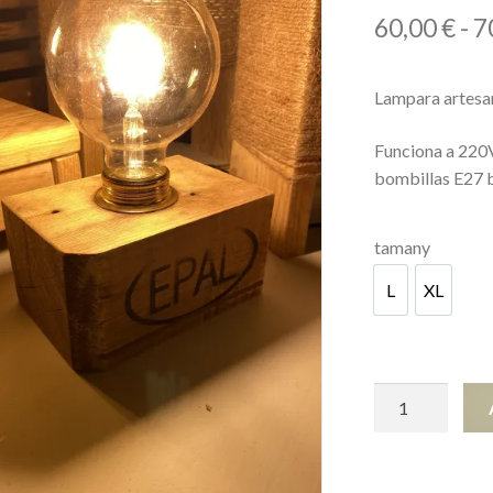
60,00
€
-
7
Lampara artesan
Funciona a 220V
bombillas E27 
tamany
L
XL
L
XL
Faro
de
l'illa
de