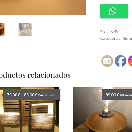
l'Aire
cantidad
SKU:
N/D
Categorías:
Ilum
oductos relacionados
Rango
75,00
€
-
85,00
€
85,00
€
IVA incluido
IVA incl
de
precios:
desde
75,00 €
hasta