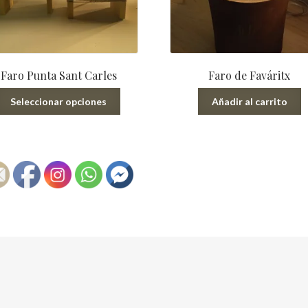
85,00 €
Faro Punta Sant Carles
Faro de Faváritx
Este
Seleccionar opciones
Añadir al carrito
producto
tiene
múltiples
variantes.
Las
opciones
se
pueden
elegir
en
la
página
de
producto