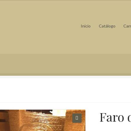
Inicio
Catálogo
Carr
información sobre las cookies
Mi cuenta
Política de cookies
ivacy Policy
Quiens somos
Faro d
🔍