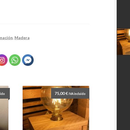
inación
,
Madera
75,00
€
uido
IVA incluido