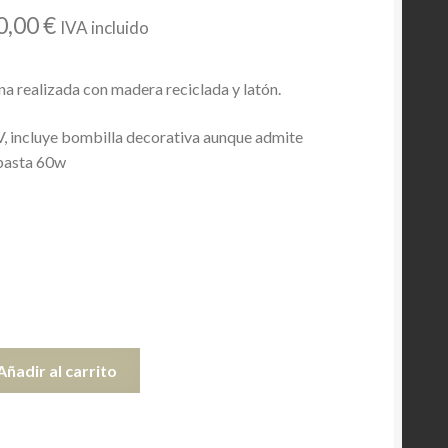
Rango
0,00
€
IVA incluido
de
a realizada con madera reciclada y latón.
precios:
desde
, incluye bombilla decorativa aunque admite
basta 60w
60,00 €
hasta
70,00 €
Añadir al carrito