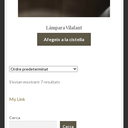
Lámpara Vilafant
Afegeix a la cistella
S'estan mostrant 7 resultats
My Link
Cerca
Cerca