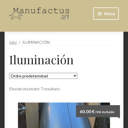
Salta
Vés
Menú
a
al
navegació
contingut
Botiga
Inici
/
ILUMINACIÓN
El meu compte
Iluminación
Cistella
S'estan mostrant 7 resultats
60,00
€
IVA incluido