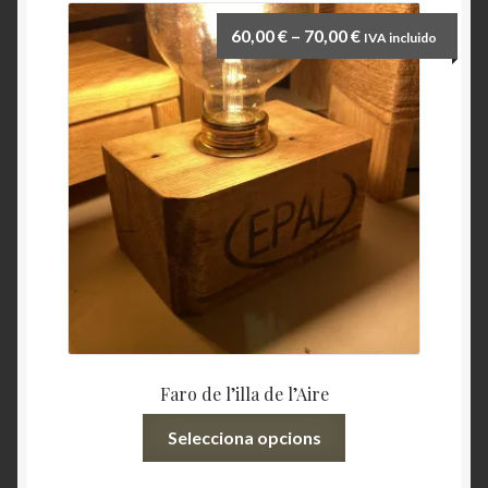
Interval
60,00
€
–
70,00
€
IVA incluido
de
preus:
60,00 €
a
70,00 €
Faro de l’illa de l’Aire
Aquest
Selecciona opcions
producte
té