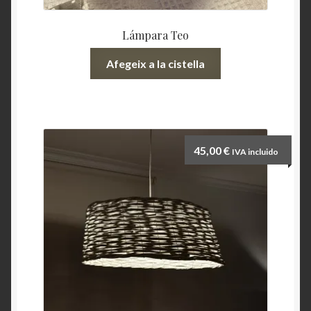
Lámpara Teo
Afegeix a la cistella
45,00
€
IVA incluido